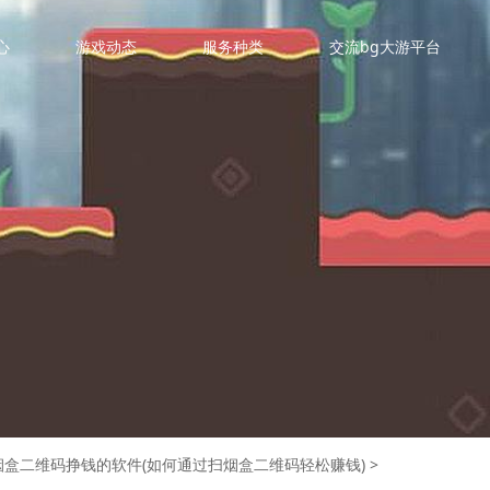
心
游戏动态
服务种类
交流bg大游平台
烟盒二维码挣钱的软件(如何通过扫烟盒二维码轻松赚钱)
>